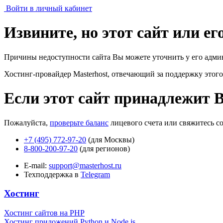
Войти в личный кабинет
Извините, но этот сайт или е
Причины недоступности сайта Вы можете уточнить у его адми
Хостинг-провайдер Masterhost, отвечающий за поддержку
этого
Если этот сайт принадлежит 
Пожалуйста,
проверьте баланс
лицевого счета или свяжитесь с
+7 (495) 772-97-20
(для Москвы)
8-800-200-97-20
(для регионов)
E-mail:
support@masterhost.ru
Техподдержка в
Telegram
Хостинг
Хостинг сайтов на PHP
Хостинг приложений Python и Node.js